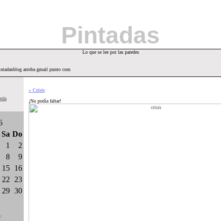
Pintadas
Lo que se lee por las paredes
intadasblog arroba gmail punto com
» Crisis
erda
¡No podía faltar!
6
Sa
Do
1
2
8
9
15
16
22
23
29
30
n