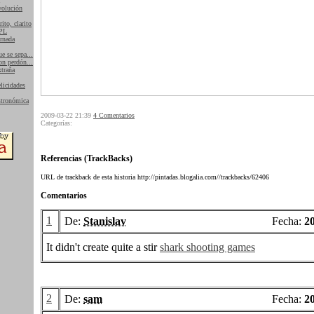
olución
rito, clarito
PL
rnada
e se sepa...
n perdón...
traña
licidades
tronómica
2009-03-22 21:39
4 Comentarios
Categorías:
Referencias (TrackBacks)
URL de trackback de esta historia http://pintadas.blogalia.com//trackbacks/62406
Comentarios
1
De:
Stanislav
Fecha:
2
It didn't create quite a stir
shark shooting games
2
De:
sam
Fecha:
2