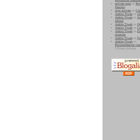
Revolución francesa
activate espn
en
Rev
francesa
espn activate
en
Cla
Ankita Tiwari
en
G
Ankita Tiwari
en
Jo
laboral
Ankita Tiwari
en
Qu
Ankita Tiwari
en
Co
Ankita Tiwari
en
Ex
ecuación
Ankita Tiwari
en
Fe
Ankita Tiwari
en
Recomendación Gas
Últimas pintadas