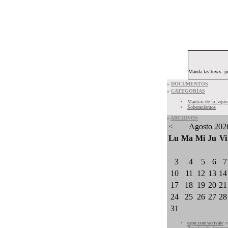
Manda las tuyas: p
»
DOCUMENTOS
»
CATEGORÍAS
Mantras de la izqui
Soberanismos
»
ARCHIVOS
<
Agosto 202
Lu
Ma
Mi
Ju
Vi
3
4
5
6
7
10
11
12
13
14
17
18
19
20
21
24
25
26
27
28
31
espn.com/activate
e